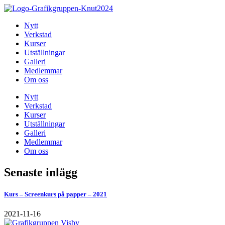
Hoppa
till
Nytt
innehåll
Verkstad
Kurser
Utställningar
Galleri
Medlemmar
Om oss
Nytt
Verkstad
Kurser
Utställningar
Galleri
Medlemmar
Om oss
Senaste inlägg
Kurs – Screenkurs på papper – 2021
2021-11-16